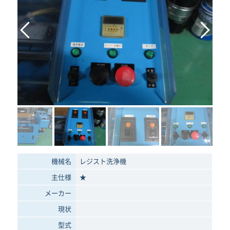
機械名
レジスト洗浄機
主仕様
★
メーカー
現状
型式