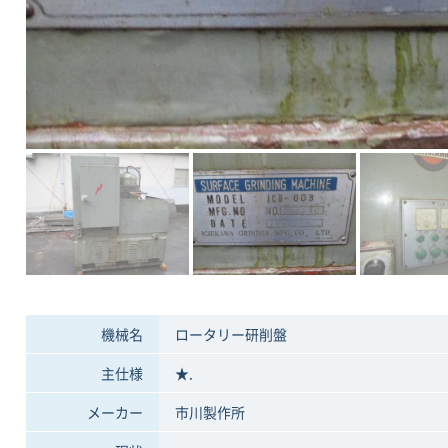
機械名
ロータリー研削盤
主仕様
★.
メーカー
市川製作所