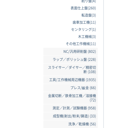
削り盤(4)
表面仕上盤(260)
転造盤(3)
歯車加工機(11)
センタリング(1)
木工機械(3)
その他工作機械(11)
NC/汎用研削盤 (802)
ラップ／ポリッシュ盤 (228)
スライサー／ダイサー／精密切
断 (108)
工具/工作機械周辺機器 (1935)
プレス/鈑金 (66)
金属切断／鉄骨加工機／溶接機
(72)
測定／計測／試験機器 (958)
成型機(射出/粉末/鋳造) (33)
洗浄／乾燥機 (56)