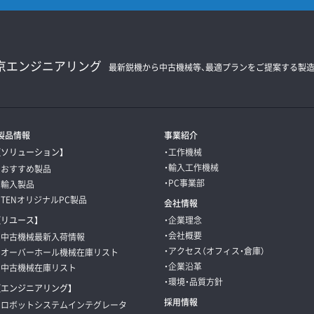
京エンジニアリング
最新鋭機から中古機械等、最適プランをご提案する
製
製品情報
事業紹介
【ソリューション】
・工作機械
・輸入工作機械
・おすすめ製品
・PC事業部
・輸入製品
・TENオリジナルPC製品
会社情報
【リユース】
・企業理念
・会社概要
・中古機械最新入荷情報
・アクセス（オフィス・倉庫）
・オーバーホール機械在庫リスト
・企業沿革
・中古機械在庫リスト
・環境・品質方針
【エンジニアリング】
採用情報
・ロボットシステムインテグレータ