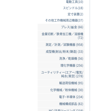
電動工具(10)
スピンドル(18)
定寸装置(2)
その他工作機械周辺機器(37)
プレス/鈑金 (66)
金属切断／鉄骨加工機／溶接機
(72)
測定／計測／試験機器 (958)
成型機(射出/粉末/鋳造) (33)
洗浄／乾燥機 (56)
理化学機器 (256)
ユーティリティー(エアー/電気/
純水/真空) (278)
輸送荷役機械 (95)
化学機械／粉体機械 (30)
電子・半導体 (234)
機械構成部品 (82)
MC/汎用ツーリング (219)