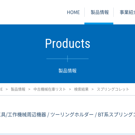
HOME
製品情報
事業紹
Products
製品情報
ME
製品情報
中古機械在庫リスト
検索結果
スプリングコレット
.工具/工作機械周辺機器 / ツーリングホルダー / BT系スプリン