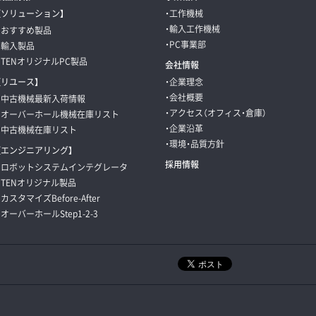
【ソリューション】
・工作機械
・輸入工作機械
・おすすめ製品
・PC事業部
・輸入製品
・TENオリジナルPC製品
会社情報
【リユース】
・企業理念
・会社概要
・中古機械最新入荷情報
・アクセス（オフィス・倉庫）
・オーバーホール機械在庫リスト
・企業沿革
・中古機械在庫リスト
・環境・品質方針
【エンジニアリング】
採用情報
・ロボットシステムインテグレータ
・TENオリジナル製品
・カスタマイズBefore-After
・オーバーホールStep1-2-3