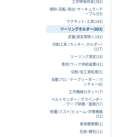
工作物保持具(382)
傾斜・回転・割出・サーキュラーテ
ーブル(53)
マグネット・工具(183)
ツーリングホルダー(863)
定盤(測定用除く)(42)
切削工具 （カッター, ホルダー）
(157)
ツーリング測定(10)
素材/ワーク供給装置(42)
切粉/加工液処理(5)
自動プロ／テープリーダー／パ
ンチャー(6)
工作機械ロボット(7)
ベルトサンダー／グラインダー
／テープ研磨／面取(57)
粉塵/ミスト/ヒューム・対策機器
(51)
実体顕微鏡(1)
包装・梱包(11)