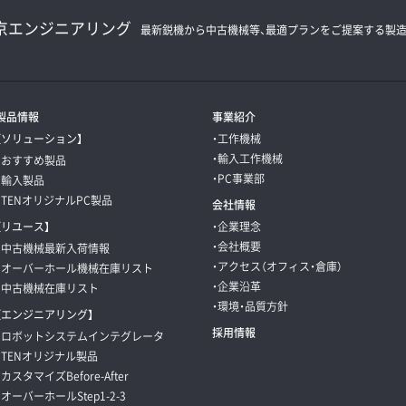
京エンジニアリング
最新鋭機から中古機械等、最適プランをご提案する
製
製品情報
事業紹介
【ソリューション】
・工作機械
・輸入工作機械
・おすすめ製品
・PC事業部
・輸入製品
・TENオリジナルPC製品
会社情報
【リユース】
・企業理念
・会社概要
・中古機械最新入荷情報
・アクセス（オフィス・倉庫）
・オーバーホール機械在庫リスト
・企業沿革
・中古機械在庫リスト
・環境・品質方針
【エンジニアリング】
採用情報
・ロボットシステムインテグレータ
・TENオリジナル製品
・カスタマイズBefore-After
・オーバーホールStep1-2-3