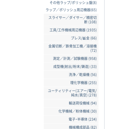
その他ラップ/ポリッシュ盤(8)
ラップ／ポリッシュ周辺機器(65)
スライサー／ダイサー／精密切
断 (108)
工具/工作機械周辺機器 (1935)
プレス/鈑金 (66)
金属切断／鉄骨加工機／溶接機
(72)
測定／計測／試験機器 (958)
成型機(射出/粉末/鋳造) (33)
洗浄／乾燥機 (56)
理化学機器 (255)
ユーティリティー(エアー/電気/
純水/真空) (278)
輸送荷役機械 (94)
化学機械／粉体機械 (30)
電子・半導体 (234)
機械構成部品 (82)