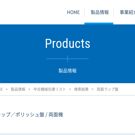
HOME
製品情報
事業紹
Products
製品情報
ME
製品情報
中古機械在庫リスト
検索結果
両面ラップ盤
.ラップ／ポリッシュ盤 / 両面機