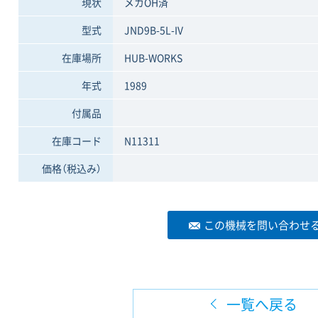
現状
メカOH済
型式
JND9B-5L-IV
在庫場所
HUB-WORKS
年式
1989
付属品
在庫コード
N11311
価格
（税込み）
この機械を問い合わせ
一覧へ戻る