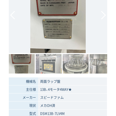
機械名
両面ラップ盤
主仕様
13B、4モータ4WAY★
メーカー
スピードファム
現状
メカOH済
型式
DSM13B-7LV4M