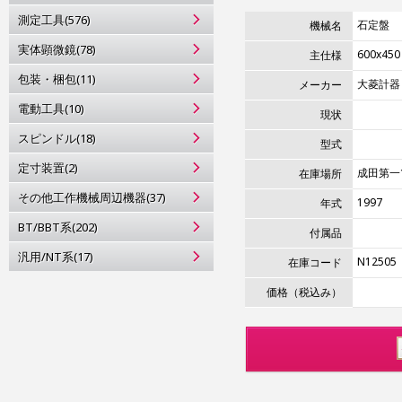
測定工具(576)
石定盤
機械名
実体顕微鏡(78)
600x450
主仕様
包装・梱包(11)
大菱計器
メーカー
電動工具(10)
現状
スピンドル(18)
型式
定寸装置(2)
成田第一
在庫場所
その他工作機械周辺機器(37)
1997
年式
BT/BBT系(202)
付属品
汎用/NT系(17)
N12505
在庫コード
価格（税込み）