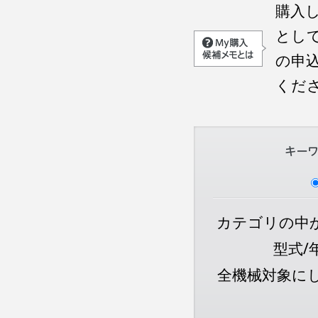
購入
とし
の申
くだ
カテゴリの中か
型式/
全機械対象に