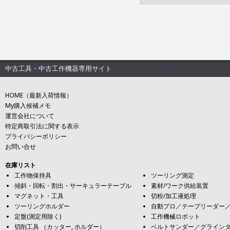
中古工具・中古工作機器専用サイト
HOME（最新入荷情報）
My購入候補メモ
運営会社について
特定商取引法に関する表示
プライバシーポリシー
お問い合せ
在庫リスト
工作物保持具
ツーリング測定
傾斜・回転・割出・サーキュラーテーブル
素材/ワーク供給装置
マグネット・工具
切粉/加工液処理
ツーリングホルダー
自動プロ／テープリーダー
定盤(測定用除く)
工作機械ロボット
切削工具 （カッター, ホルダー）
ベルトサンダー／グライン