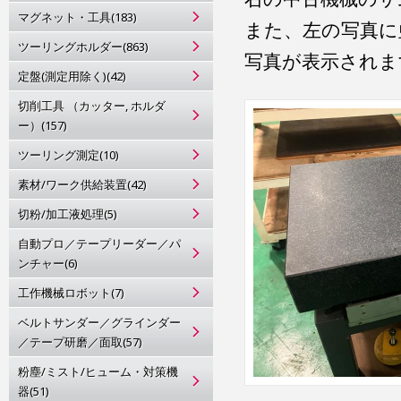
マグネット・工具(183)
また、左の写真に
ツーリングホルダー(863)
写真が表示されま
定盤(測定用除く)(42)
切削工具 （カッター, ホルダ
ー）(157)
ツーリング測定(10)
素材/ワーク供給装置(42)
切粉/加工液処理(5)
自動プロ／テープリーダー／パ
ンチャー(6)
工作機械ロボット(7)
ベルトサンダー／グラインダー
／テープ研磨／面取(57)
粉塵/ミスト/ヒューム・対策機
器(51)