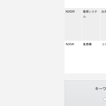
N3039
吸煙システ
白
ム
N3041
集塵機
コ