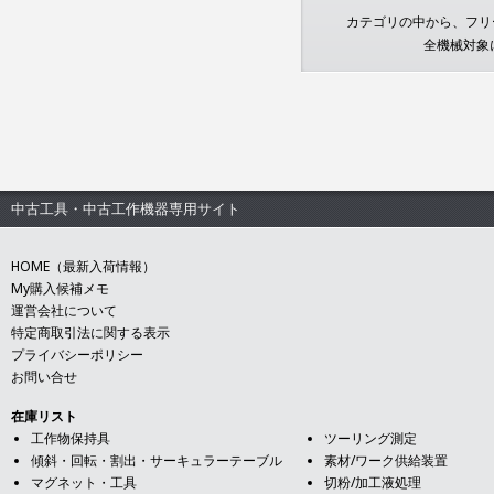
カテゴリの中から、フリー
全機械対象
中古工具・中古工作機器専用サイト
HOME（最新入荷情報）
My購入候補メモ
運営会社について
特定商取引法に関する表示
プライバシーポリシー
お問い合せ
在庫リスト
工作物保持具
ツーリング測定
傾斜・回転・割出・サーキュラーテーブル
素材/ワーク供給装置
マグネット・工具
切粉/加工液処理