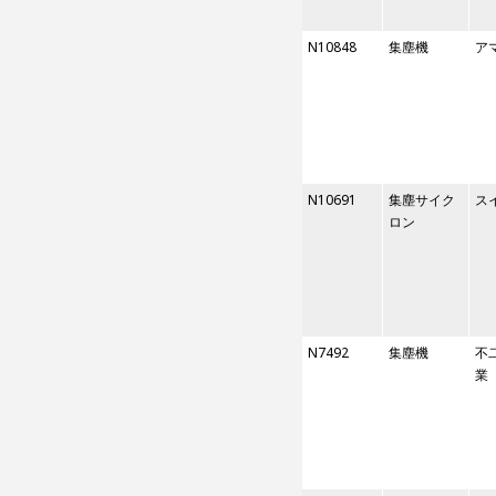
N10848
集塵機
ア
N10691
集塵サイク
ス
ロン
N7492
集塵機
不
業