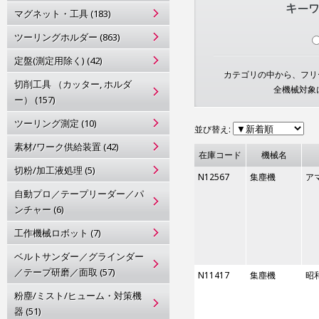
マグネット・工具 (183)
ツーリングホルダー (863)
定盤(測定用除く) (42)
カテゴリの中から、フリー
切削工具 （カッター, ホルダ
全機械対象
ー） (157)
ツーリング測定 (10)
並び替え:
素材/ワーク供給装置 (42)
在庫コード
機械名
切粉/加工液処理 (5)
N12567
集塵機
ア
自動プロ／テープリーダー／パ
ンチャー (6)
工作機械ロボット (7)
ベルトサンダー／グラインダー
／テープ研磨／面取 (57)
N11417
集塵機
昭
粉塵/ミスト/ヒューム・対策機
器 (51)