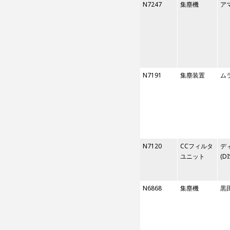
N7247
集塵機
ア
N7191
集塵装置
ム
N7120
CCフィルタ
デ
ユニット
(D
N6868
集塵機
黒