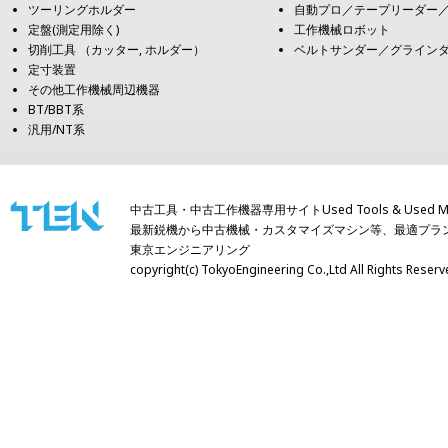
ツーリングホルダー
自動プロ／テープリーダー
定盤(測定用除く)
工作機械ロボット
切削工具 （カッター, ホルダー）
ベルトサンダー／グライン
定寸装置
その他工作機械周辺機器
BT/BBT系
汎用/NT系
中古工具・中古工作機器専用サイトUsed Tools & Used Mach
最新鋭機から中古機械・カスタマイズマシン等、最適プラ
東京エンジニアリング
copyright(c) TokyoEngineering Co.,Ltd All Righ