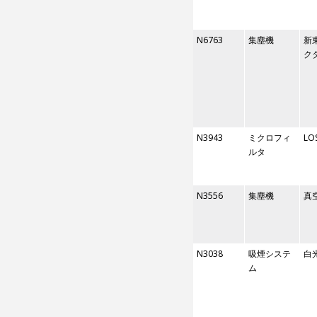
N6763
集塵機
新
ク
N3943
ミクロフィ
LO
ルタ
N3556
集塵機
真
N3038
吸煙システ
白
ム