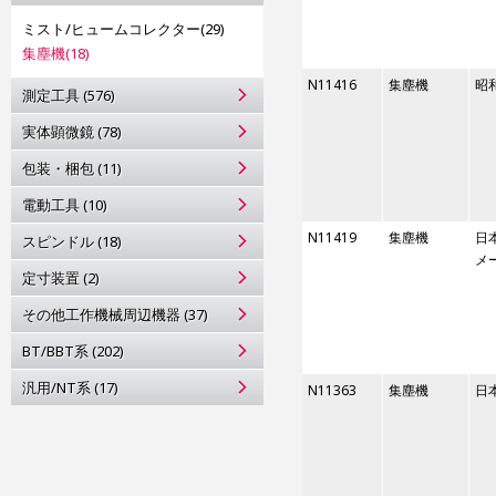
ミスト/ヒュームコレクター(29)
集塵機(18)
N11416
集塵機
昭
測定工具 (576)
実体顕微鏡 (78)
包装・梱包 (11)
電動工具 (10)
N11419
集塵機
日
スピンドル (18)
メ
定寸装置 (2)
その他工作機械周辺機器 (37)
BT/BBT系 (202)
汎用/NT系 (17)
N11363
集塵機
日