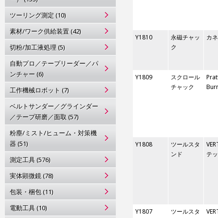
ツーリング測定 (10)
素材/ワーク供給装置 (42)
Y1810
永磁チャッ
カネ
切粉/加工液処理 (5)
ク
自動プロ／テープリーダー／パ
ンチャー (6)
Y1809
スクロール
Prat
チャック
Bur
工作機械ロボット (7)
ベルトサンダー／グラインダー
／テープ研磨／面取 (57)
粉塵/ミスト/ヒューム・対策機
器 (51)
Y1808
ツールスタ
VER
ンド
テッ
測定工具 (576)
実体顕微鏡 (78)
包装・梱包 (11)
電動工具 (10)
Y1807
ツールスタ
VER