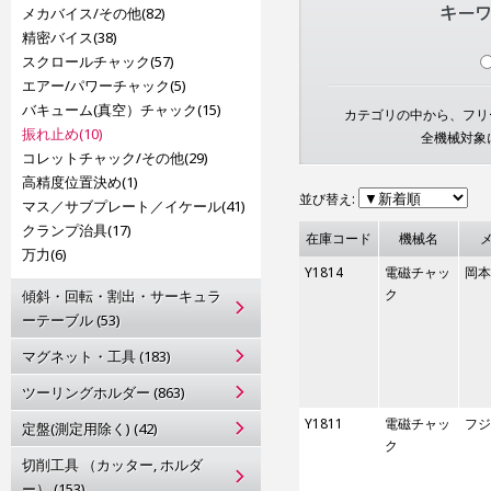
メカバイス/その他(82)
精密バイス(38)
スクロールチャック(57)
エアー/パワーチャック(5)
バキューム(真空）チャック(15)
カテゴリの中から、フリー
振れ止め(10)
全機械対象
コレットチャック/その他(29)
高精度位置決め(1)
並び替え:
マス／サブプレート／イケール(41)
クランプ治具(17)
在庫コード
機械名
万力(6)
Y1814
電磁チャッ
岡本
ク
傾斜・回転・割出・サーキュラ
ーテーブル (53)
マグネット・工具 (183)
ツーリングホルダー (863)
Y1811
電磁チャッ
フジ
定盤(測定用除く) (42)
ク
切削工具 （カッター, ホルダ
ー） (153)