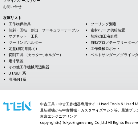
プライバシーポリシー
お問い合せ
在庫リスト
工作物保持具
ツーリング測定
傾斜・回転・割出・サーキュラーテーブル
素材/ワーク供給装置
マグネット・工具
切粉/加工液処理
ツーリングホルダー
自動プロ／テープリーダー
定盤(測定用除く)
工作機械ロボット
切削工具 （カッター, ホルダー）
ベルトサンダー／グライン
定寸装置
その他工作機械周辺機器
BT/BBT系
汎用/NT系
中古工具・中古工作機器専用サイトUsed Tools & Used Mach
最新鋭機から中古機械・カスタマイズマシン等、最適プラ
東京エンジニアリング
copyright(c) TokyoEngineering Co.,Ltd All Righ