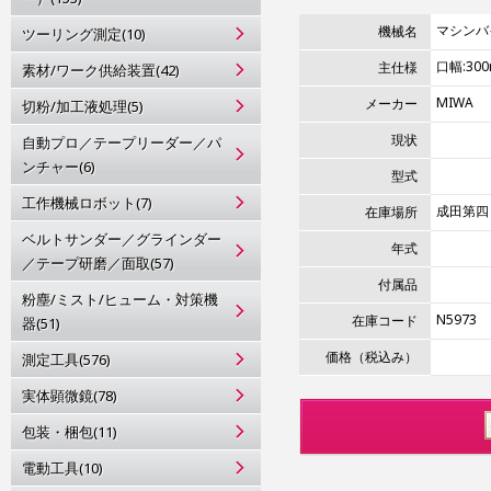
マシンバ
機械名
ツーリング測定(10)
口幅:30
主仕様
素材/ワーク供給装置(42)
MIWA
メーカー
切粉/加工液処理(5)
現状
自動プロ／テープリーダー／パ
ンチャー(6)
型式
工作機械ロボット(7)
成田第四
在庫場所
ベルトサンダー／グラインダー
年式
／テープ研磨／面取(57)
付属品
粉塵/ミスト/ヒューム・対策機
N5973
在庫コード
器(51)
価格（税込み）
測定工具(576)
実体顕微鏡(78)
包装・梱包(11)
電動工具(10)