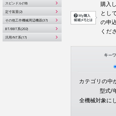
購入
スピンドル(18)
定寸装置(2)
とし
その他工作機械周辺機器(37)
の申
BT/BBT系(202)
くだ
汎用/NT系(17)
カテゴリの中か
型式/
全機械対象に