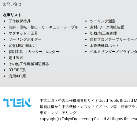
お問い合せ
在庫リスト
工作物保持具
ツーリング測定
傾斜・回転・割出・サーキュラーテーブル
素材/ワーク供給装置
マグネット・工具
切粉/加工液処理
ツーリングホルダー
自動プロ／テープリーダー
定盤(測定用除く)
工作機械ロボット
切削工具 （カッター, ホルダー）
ベルトサンダー／グライン
定寸装置
その他工作機械周辺機器
BT/BBT系
汎用/NT系
中古工具・中古工作機器専用サイトUsed Tools & Used Mach
最新鋭機から中古機械・カスタマイズマシン等、最適プラ
東京エンジニアリング
copyright(c) TokyoEngineering Co.,Ltd All Righ