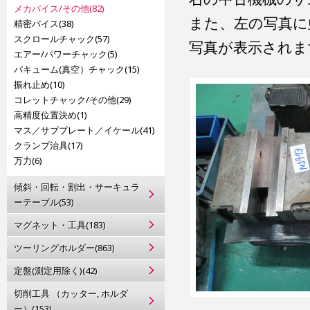
メカバイス/その他(82)
また、左の写真に
精密バイス(38)
スクロールチャック(57)
写真が表示されま
エアー/パワーチャック(5)
バキューム(真空）チャック(15)
振れ止め(10)
コレットチャック/その他(29)
高精度位置決め(1)
マス／サブプレート／イケール(41)
クランプ治具(17)
万力(6)
傾斜・回転・割出・サーキュラ
ーテーブル(53)
マグネット・工具(183)
ツーリングホルダー(863)
定盤(測定用除く)(42)
切削工具 （カッター, ホルダ
ー）(153)