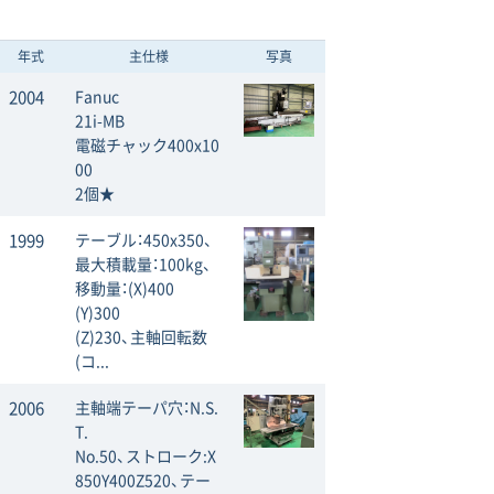
年式
主仕様
写真
2004
Fanuc
21i-MB
電磁チャック400x10
00
2個★
1999
テーブル：450x350、
最大積載量：100kg、
移動量：(X)400
(Y)300
(Z)230、主軸回転数
(コ...
2006
主軸端テーパ穴：N.S.
T.
No.50、ストローク:X
850Y400Z520、テー