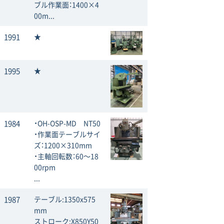
ブル作業面：1400×4
00m...
1991
★
1995
★
1984
・OH-OSP-MD NT50
・作業面テーブルサイ
ズ：1200×310mm
・主軸回転数：60〜18
00rpm
...
1987
テーブル:1350x575
mm
ストローク:X850Y50