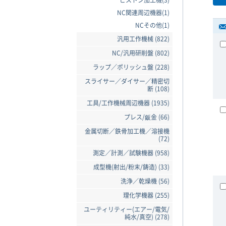
ピストン加工機(3)
NC関連周辺機器(1)
NCその他(1)
汎用工作機械 (822)
NC/汎用研削盤 (802)
ラップ／ポリッシュ盤 (228)
スライサー／ダイサー／精密切
断 (108)
工具/工作機械周辺機器 (1935)
プレス/鈑金 (66)
金属切断／鉄骨加工機／溶接機
(72)
測定／計測／試験機器 (958)
成型機(射出/粉末/鋳造) (33)
洗浄／乾燥機 (56)
理化学機器 (255)
ユーティリティー(エアー/電気/
純水/真空) (278)