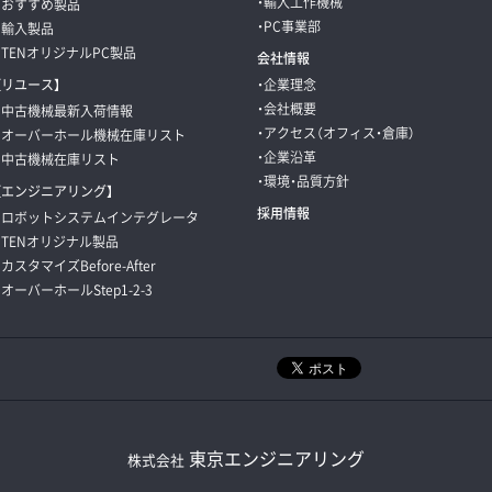
・輸入工作機械
・おすすめ製品
・PC事業部
・輸入製品
・TENオリジナルPC製品
会社情報
【リユース】
・企業理念
・会社概要
・中古機械最新入荷情報
・アクセス（オフィス・倉庫）
・オーバーホール機械在庫リスト
・企業沿革
・中古機械在庫リスト
・環境・品質方針
【エンジニアリング】
採用情報
・ロボットシステムインテグレータ
・TENオリジナル製品
・カスタマイズBefore-After
・オーバーホールStep1-2-3
東京エンジニアリング
株式会社