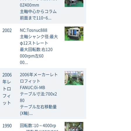
0Z400mm
主軸中心からコラム
前面まで110~6...
2002
NC:Tosnuc888
主軸シャンク径:最大
φ12ストレート
最大回転数:右120
000rpm左60
00...
2006
2006年メーカーレト
ロフィット
年レ
FANUC:0i-MB
トロ
テーブル寸法:700x2
フィ
80
ット
テーブル左右移動量
(X軸)...
1990
回転数：10～4000rp